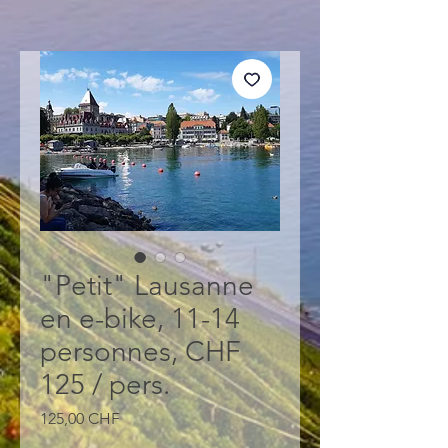
"Petit" Lausanne
en e-bike, 11-14
personnes, CHF
125 / pers.
Prix
125,00 CHF