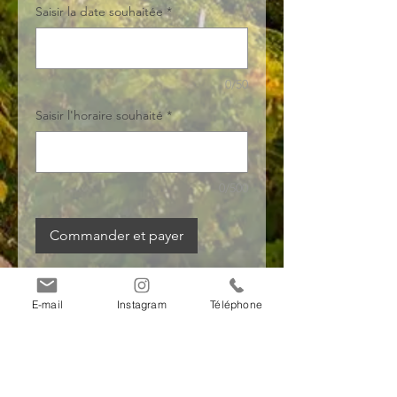
Saisir la date souhaitée
*
0/50
Saisir l'horaire souhaité
*
0/500
Commander et payer
E-mail
Instagram
Téléphone
Informations de
paiement