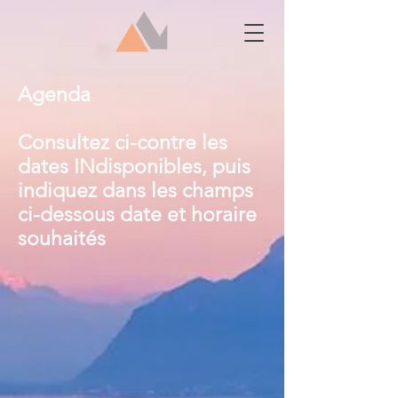
Agenda
Consultez ci-contre les
dates INdisponibles, puis
indiquez dans les champs
ci-dessous date et horaire
souhaités